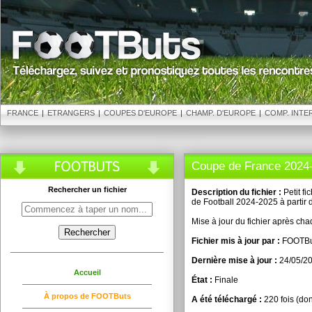
FRANCE
|
ETRANGERS
|
COUPES D'EUROPE
|
CHAMP. D'EUROPE
|
COMP. INTE
Coupe de France 2024
Rechercher un fichier
Description du fichier :
Petit fi
de Football 2024-2025 à partir
Mise à jour du fichier après cha
Fichier mis à jour par :
FOOTBu
Dernière mise à jour :
24/05/2
Accueil
État :
Finale
À propos de FOOTButs
A été téléchargé :
220 fois (don