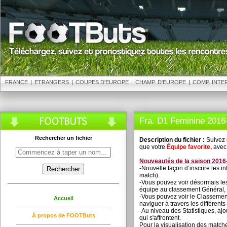
FRANCE
|
ETRANGERS
|
COUPES D'EUROPE
|
CHAMP. D'EUROPE
|
COMP. INTE
Fra. D1 Feminine 2016
Rechercher un fichier
Description du fichier :
Suivez 
que votre
Équipe favorite,
avec 
Nouveautés de la saison 2016
-Nouvelle façon d’inscrire les in
match).
-Vous pouvez voir désormais le
équipe au classement Général, a
-Vous pouvez voir le Classement
Accueil
naviguer à travers les différent
-Au niveau des Statistiques, aj
À propos de FOOTButs
qui s'affrontent.
Pour la visualisation des matche