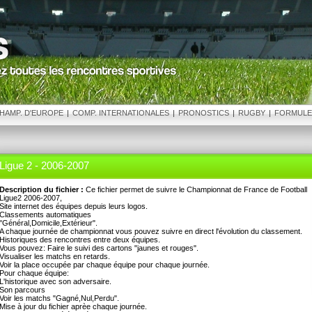
HAMP. D'EUROPE
|
COMP. INTERNATIONALES
|
PRONOSTICS
|
RUGBY
|
FORMULE
Ligue 2 - 2006-2007
Description du fichier :
Ce fichier permet de suivre le Championnat de France de Football
Ligue2 2006-2007,
Site internet des équipes depuis leurs logos.
Classements automatiques
"Général,Domicile,Extérieur".
A chaque journée de championnat vous pouvez suivre en direct l'évolution du classement.
Historiques des rencontres entre deux équipes.
Vous pouvez: Faire le suivi des cartons "jaunes et rouges".
Visualiser les matchs en retards.
Voir la place occupée par chaque équipe pour chaque journée.
Pour chaque équipe:
L'historique avec son adversaire.
Son parcours
Voir les matchs "Gagné,Nul,Perdu".
Mise à jour du fichier aprèe chaque journée.