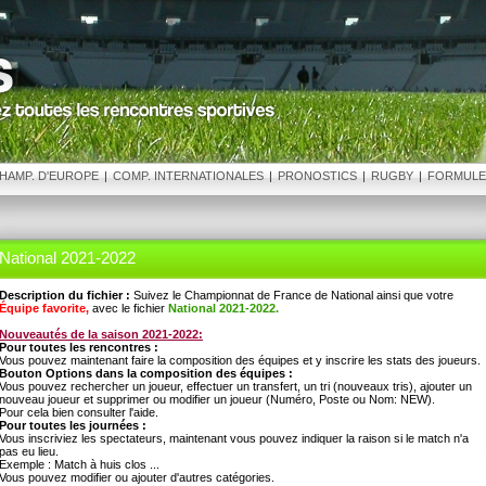
HAMP. D'EUROPE
|
COMP. INTERNATIONALES
|
PRONOSTICS
|
RUGBY
|
FORMULE
National 2021-2022
Description du fichier :
Suivez le Championnat de France de National ainsi que votre
Équipe favorite,
avec le fichier
National 2021-2022.
Nouveautés de la saison 2021-2022:
Pour toutes les rencontres :
Vous pouvez maintenant faire la composition des équipes et y inscrire les stats des joueurs.
Bouton Options dans la composition des équipes :
Vous pouvez rechercher un joueur, effectuer un transfert, un tri (nouveaux tris), ajouter un
nouveau joueur et supprimer ou modifier un joueur (Numéro, Poste ou Nom: NEW).
Pour cela bien consulter l'aide.
Pour toutes les journées :
Vous inscriviez les spectateurs, maintenant vous pouvez indiquer la raison si le match n'a
pas eu lieu.
Exemple : Match à huis clos ...
Vous pouvez modifier ou ajouter d'autres catégories.