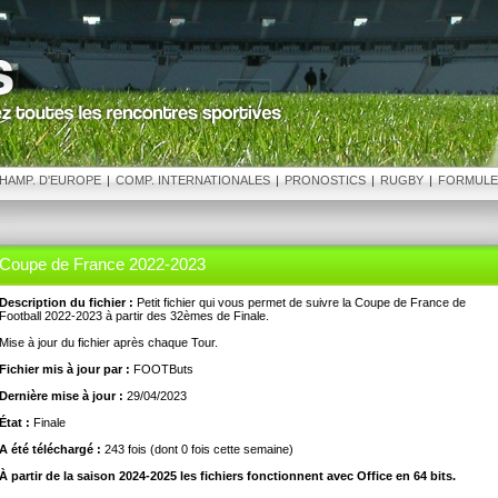
HAMP. D'EUROPE
|
COMP. INTERNATIONALES
|
PRONOSTICS
|
RUGBY
|
FORMULE
Coupe de France 2022-2023
Description du fichier :
Petit fichier qui vous permet de suivre la Coupe de France de
Football 2022-2023 à partir des 32èmes de Finale.
Mise à jour du fichier après chaque Tour.
Fichier mis à jour par :
FOOTButs
Dernière mise à jour :
29/04/2023
État :
Finale
A été téléchargé :
243 fois (dont 0 fois cette semaine)
À partir de la saison 2024-2025 les fichiers fonctionnent avec Office en 64 bits.