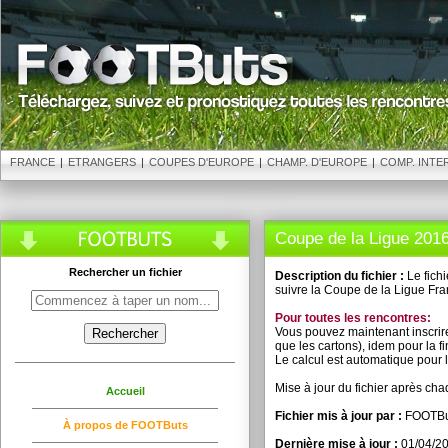
FRANCE
|
ETRANGERS
|
COUPES D'EUROPE
|
CHAMP. D'EUROPE
|
COMP. INTE
Coupe de la Ligue 201
Rechercher un fichier
Description du fichier :
Le fich
suivre la Coupe de la Ligue Fran
Pour toutes les rencontres:
Vous pouvez maintenant inscrire
que les cartons), idem pour la 
Le calcul est automatique pour le
Mise à jour du fichier après ch
Accueil
Fichier mis à jour par :
FOOTBu
À propos de FOOTButs
Dernière mise à jour :
01/04/2